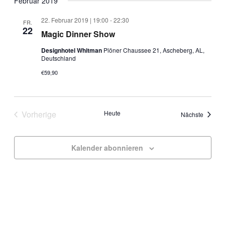
Februar 2019
22. Februar 2019 | 19:00
-
22:30
FR.
22
Magic Dinner Show
Designhotel Whitman
Plöner Chaussee 21, Ascheberg, AL,
Deutschland
€59,90
Vorherige
Heute
Veranst
Nächste
Veranstaltungen
Kalender abonnieren