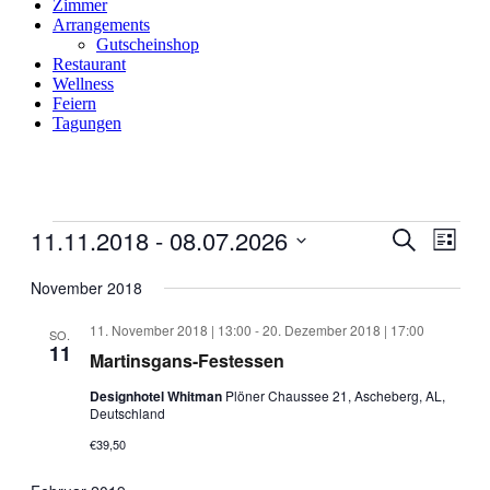
Zimmer
Arrangements
Gutscheinshop
Restaurant
Wellness
Feiern
Tagungen
Veranstaltungen
11.11.2018
 - 
08.07.2026
Veranstal
Veran
Suche
Liste
Ansic
Suche
Datum
Navig
wählen.
November 2018
und
Ansichten
11. November 2018 | 13:00
-
20. Dezember 2018 | 17:00
SO.
11
Navigati
Martinsgans-Festessen
Designhotel Whitman
Plöner Chaussee 21, Ascheberg, AL,
Deutschland
€39,50