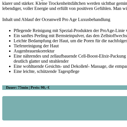
klarer und stärker. Kleine Trockenheitsfältchen werden sichtbar gemin
lebendiger, voller Energie und erfüllt von positiven Gefühlen. Man 
Inhalt und Ablauf der Oceanwell Pro Age Luxusbehandlung
Pflegende Reinigung mit Spezial-Produkten der ProAge-Linie 
Ein sanftes Peeling mit Bernsteinpulver, das den Zellstoffwechs
Leichte Bedampfung der Haut, um die Poren für die nachfolge
Tiefenreinigung der Haut
Augenbrauenkorrektur
Eine nährendes und zellaufbauende Cell-Boost-Elixir-Packung 
deutlich glatter und strahlender
Eine wohltuende Gesichts- und Dekolleté- Massage, die entspan
Eine leichte, schützende Tagespflege
Dauer: 75min | Preis: 90,- €