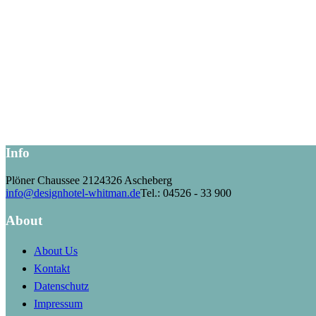
Die Whitman-Suiten
Info
Plöner Chaussee 21
24326 Ascheberg
info@designhotel-whitman.de
Tel.: 04526 - 33 900
About
About Us
Kontakt
Datenschutz
Impressum