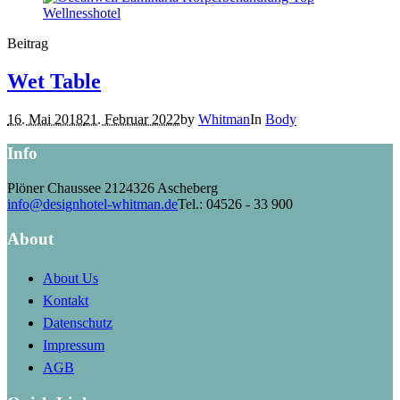
Beitrag
Wet Table
16. Mai 2018
21. Februar 2022
by
Whitman
In
Body
Info
Plöner Chaussee 21
24326 Ascheberg
info@designhotel-whitman.de
Tel.: 04526 - 33 900
About
About Us
Kontakt
Datenschutz
Impressum
AGB