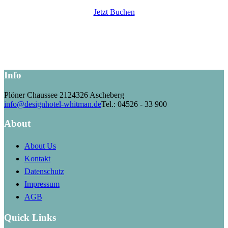
Jetzt Buchen
Info
Plöner Chaussee 21
24326 Ascheberg
info@designhotel-whitman.de
Tel.: 04526 - 33 900
About
About Us
Kontakt
Datenschutz
Impressum
AGB
Quick Links