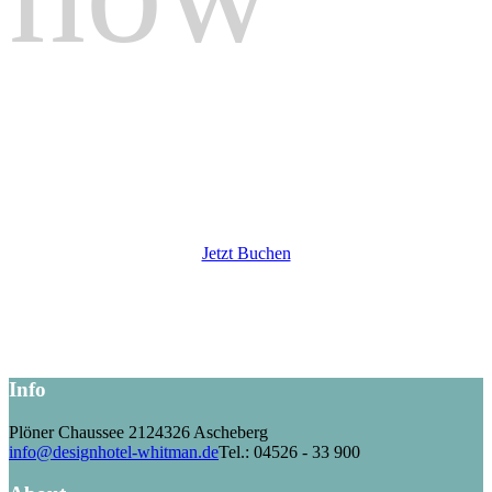
Die Whitman-Suiten
Jetzt Buchen
Info
Plöner Chaussee 21
24326 Ascheberg
info@designhotel-whitman.de
Tel.: 04526 - 33 900